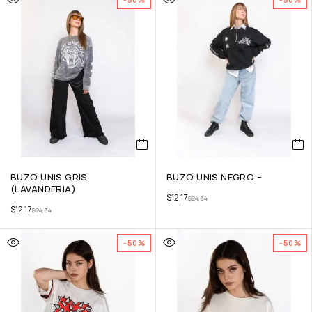
BUZO UNIS GRIS
BUZO UNIS NEGRO –
(LAVANDERIA)
$
12,17
$
24,34
$
12,17
$
24,34
-50%
-50%