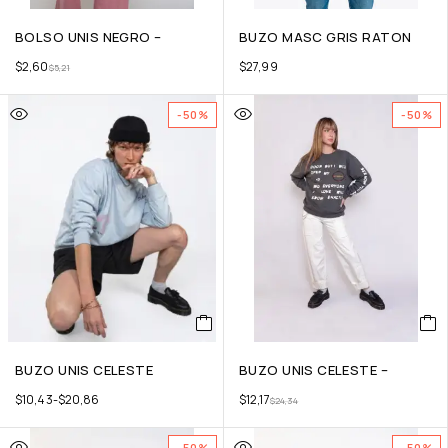
BOLSO UNIS NEGRO –
BUZO MASC GRIS RATON
$
2,60
$
27,99
$
5,21
-50%
-50%
BUZO UNIS CELESTE
BUZO UNIS CELESTE –
$
10,43
-
$
20,86
$
12,17
$
24,34
-50%
-50%