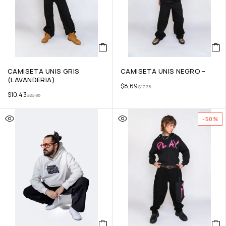
CAMISETA UNIS GRIS
CAMISETA UNIS NEGRO –
(LAVANDERIA)
$
8,69
$
17,38
$
10,43
$
20,86
-50%