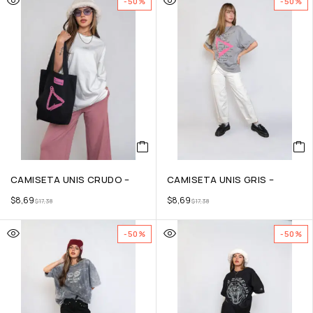
-50%
-50%
CAMISETA UNIS CRUDO –
CAMISETA UNIS GRIS –
$
8,69
$
8,69
$
17,38
$
17,38
-50%
-50%