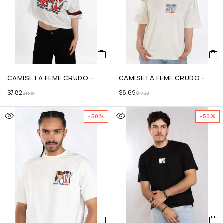
CAMISETA FEME CRUDO –
CAMISETA FEME CRUDO –
$
7,82
$
8,69
$
15,64
$
17,38
-50%
-50%