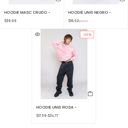
HOODIE MASC CRUDO –
HOODIE UNIS NEGRO –
$
39,99
$
16,52
$
33,03
-50%
HOODIE UNIS ROSA –
$
17,39
-
$
34,77