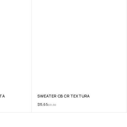
TA
SWEATER CB CR TEXTURA
$
15,65
$
31,30