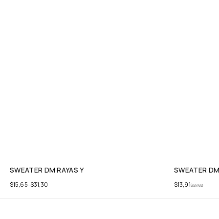
SWEATER DM RAYAS Y
SWEATER DM
$
15,65
-
$
31,30
$
13,91
$
27,82