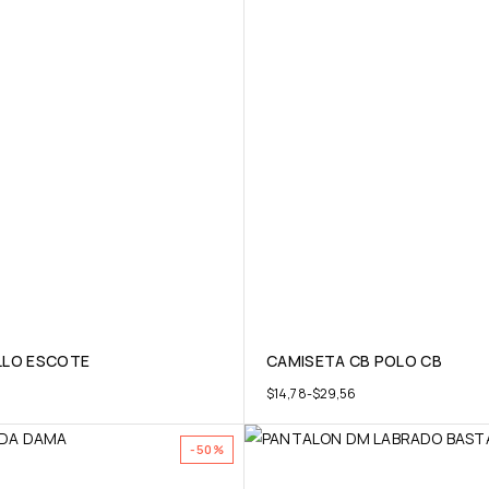
LLO ESCOTE
CAMISETA CB POLO CB
$
14,78
-
$
29,56
-50%