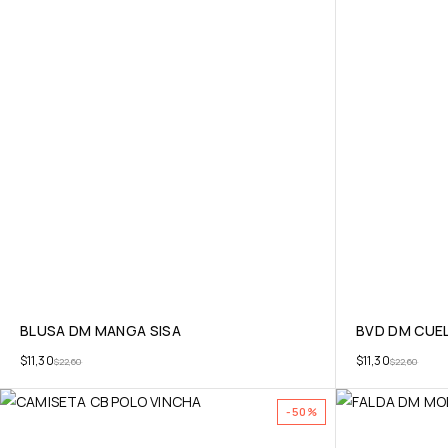
BLUSA DM MANGA SISA
BVD DM CUE
$
11,30
$
11,30
$
22,60
$
22,60
-50%