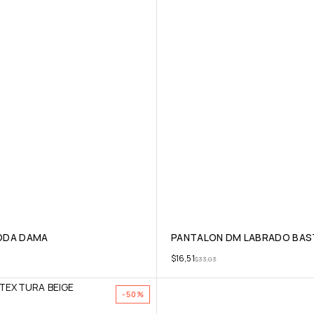
ODA DAMA
PANTALON DM LABRADO BAS
$
16,51
$
33,03
-50%