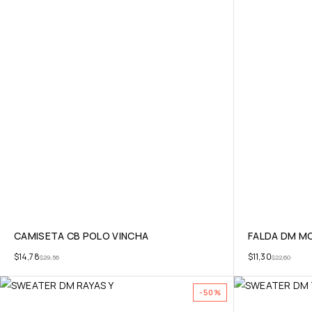
CAMISETA CB POLO VINCHA
FALDA DM M
$
14,78
$
11,30
$
29,56
$
22,60
-50%