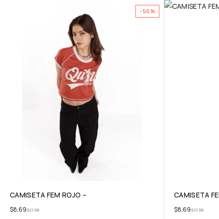
-50%
CAMISETA FEM ROJO –
CAMISETA FE
$
8,69
$
8,69
$
17,38
$
17,38