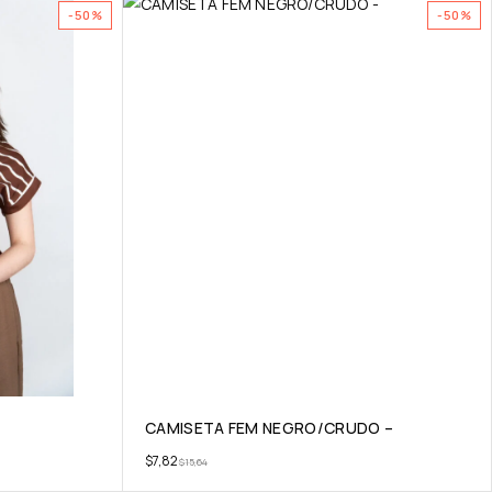
-50%
-50%
CAMISETA FEM NEGRO/CRUDO –
$
7,82
$
15,64