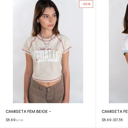
-50%
CAMISETA FEM BEIGE –
CAMISETA F
$
8,69
$
8,69
-
$
17,38
$
17,38