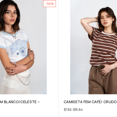
-50%
EM BLANCO/CELESTE –
CAMISETA FEM CAFÉ/ CRUDO
$
7,82
-
$
15,64