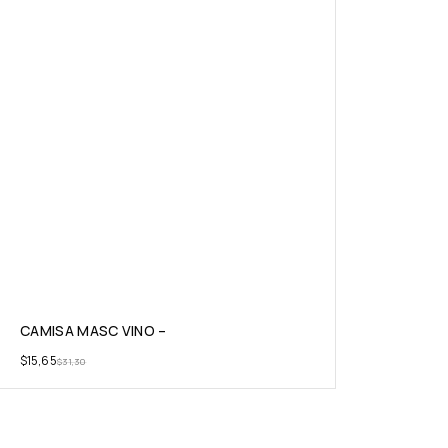
CAMISA MASC VINO –
$
15,65
$
31,30