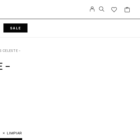
SALE
S CELESTE –
E –
LIMPIAR