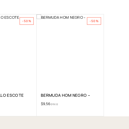
-50%
-50%
LLO ESCOTE
BERMUDA HOM NEGRO –
$
9,56
$
19,12