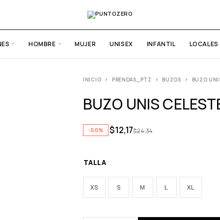
NES
HOMBRE
MUJER
UNISEX
INFANTIL
LOCALES
INICIO
PRENDAS_PTZ
BUZOS
BUZO UNI
BUZO UNIS CELEST
$
12,17
-50%
$
24,34
TALLA
XS
S
M
L
XL