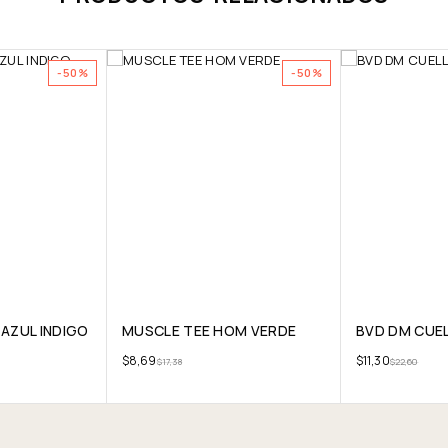
-50%
-50%
AZUL INDIGO
MUSCLE TEE HOM VERDE
BVD DM CUE
$
8,69
$
11,30
$
17,38
$
22,60