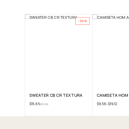
-50%
SWEATER CB CR TEXTURA
CAMISETA HOM 
$
15,65
$
9,56
-
$
19,12
$
31,30