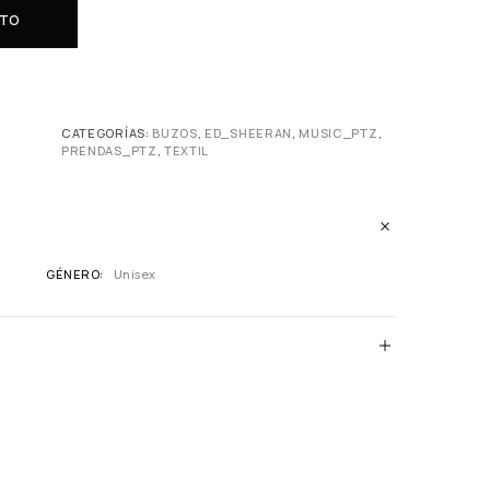
ITO
CATEGORÍAS:
BUZOS
,
ED_SHEERAN
,
MUSIC_PTZ
,
PRENDAS_PTZ
,
TEXTIL
GÉNERO
Unisex