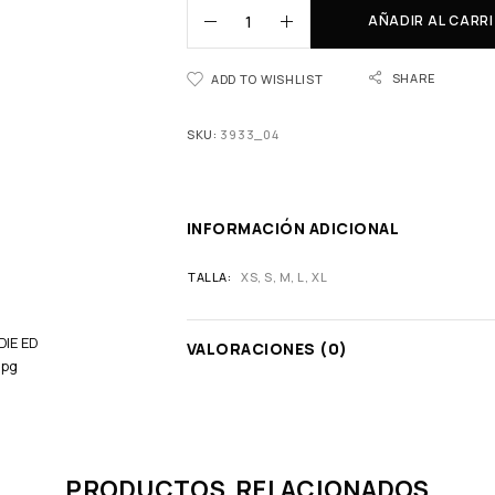
AÑADIR AL CARR
SHARE
ADD TO WISHLIST
SKU:
3933_04
INFORMACIÓN ADICIONAL
TALLA
XS
,
S
,
M
,
L
,
XL
VALORACIONES (0)
PRODUCTOS RELACIONADOS