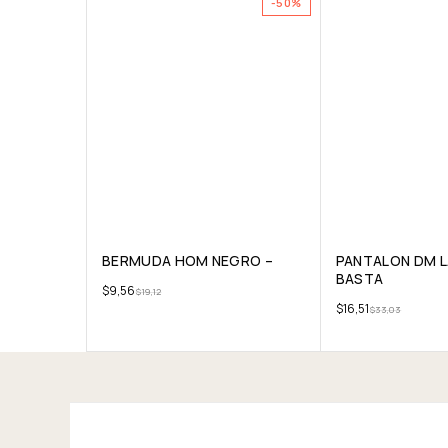
-50%
BERMUDA HOM NEGRO –
PANTALON DM 
BASTA
$
9,56
$
19,12
$
16,51
$
33,03