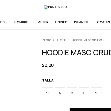
NES
HOMBRE
MUJER
UNISEX
INFANTIL
LOCALES
INICIO
TEXTIL
HOODIE MASC CRUDO –
HOODIE MASC CRU
$
0,00
TALLA
XS
S
M
L
XL