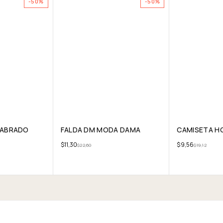
-50%
-50%
LABRADO
FALDA DM MODA DAMA
CAMISETA HO
$
11,30
$
9,56
$
22,60
$
19,12