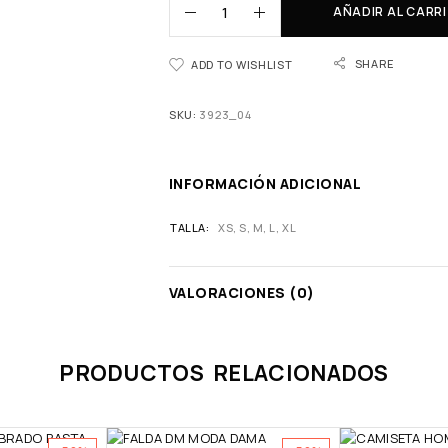
AÑADIR AL CARR
SHARE
ADD TO WISHLIST
SKU:
3923_04
INFORMACIÓN ADICIONAL
TALLA
XS
,
S
,
M
,
L
,
XL
VALORACIONES (0)
PRODUCTOS RELACIONADOS