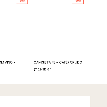
-50%
-50%
M VINO –
CAMISETA FEM CAFÉ/ CRUDO
$
7,82
-
$
15,64