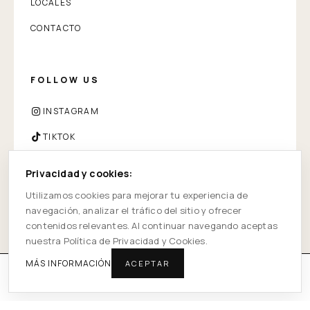
LOCALES
CONTACTO
FOLLOW US
INSTAGRAM
TIKTOK
FACEBOOK
Privacidad y cookies:
WHATSAPP
Utilizamos cookies para mejorar tu experiencia de
navegación, analizar el tráfico del sitio y ofrecer
contenidos relevantes. Al continuar navegando aceptas
nuestra Política de Privacidad y Cookies.
© 2026 PUNTOZERO — ALL RIGHTS RESERVED
MÁS INFORMACIÓN
ACEPTAR