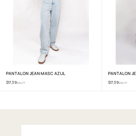
PANTALON JEAN MASC AZUL
PANTALON JE
$
17,39
$
17,39
$
34,77
$
34,77